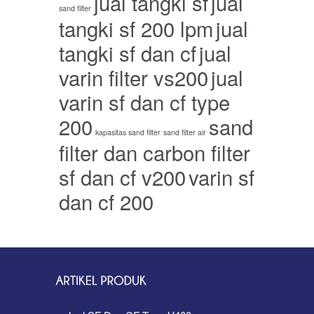
jual tangki sf
jual
sand filter
tangki sf 200 lpm
jual
tangki sf dan cf
jual
varin filter vs200
jual
varin sf dan cf type
200
sand
kapasitas sand filter
sand filter air
filter dan carbon filter
sf dan cf v200
varin sf
dan cf 200