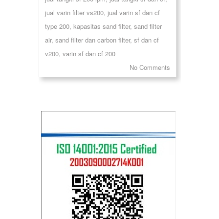
jual varin filter vs200
,
jual varin sf dan cf
type 200
,
kapasitas sand filter
,
sand filter
air
,
sand filter dan carbon filter
,
sf dan cf
v200
,
varin sf dan cf 200
No Comments