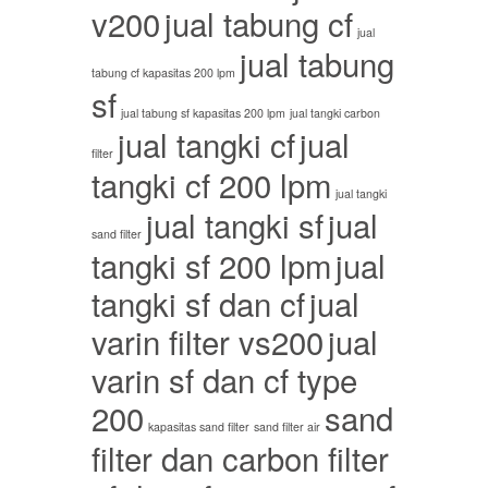
v200
jual tabung cf
jual
jual tabung
tabung cf kapasitas 200 lpm
sf
jual tabung sf kapasitas 200 lpm
jual tangki carbon
jual tangki cf
jual
filter
tangki cf 200 lpm
jual tangki
jual tangki sf
jual
sand filter
tangki sf 200 lpm
jual
tangki sf dan cf
jual
varin filter vs200
jual
varin sf dan cf type
200
sand
kapasitas sand filter
sand filter air
filter dan carbon filter