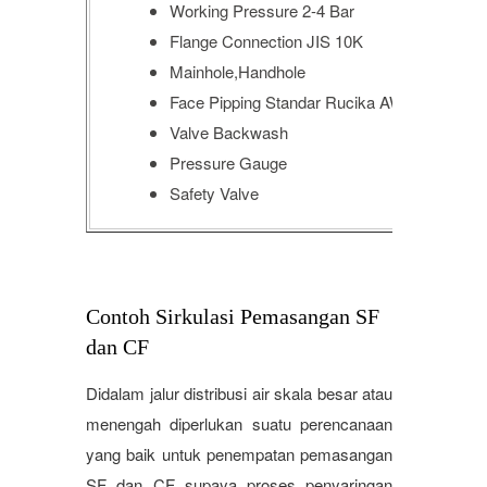
Working Pressure 2-4 Bar
2 I
Flange Connection JIS 10K
Mainhole,Handhole
Face Pipping Standar Rucika AW
Valve Backwash
Pressure Gauge
Safety Valve
Contoh Sirkulasi Pemasangan SF
dan CF
Didalam jalur distribusi air skala besar atau
menengah diperlukan suatu perencanaan
yang baik untuk penempatan pemasangan
SF dan CF supaya proses penyaringan