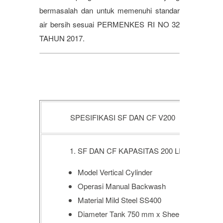
bermasalah dan untuk memenuhi standar
air bersih sesuai PERMENKES RI NO 32
TAHUN 2017.
INL
SPESIFIKASI SF DAN CF V200
OUT
SF DAN CF KAPASITAS 200 LPM
Model Vertical Cylinder
Operasi Manual Backwash
Material Mild Steel SS400
Diameter Tank 750 mm x Sheel 1220 mm