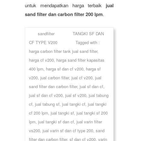
untuk mendapatkan harga terbaik
jual
sand filter dan carbon filter 200 lpm
.
sandfilter
TANGKI SF DAN
CF TYPE V200
Tagged with :
harga carbon filter tank jual sand filter
,
harga cf v200
,
harga sand filter kapasitas
400 lpm
,
harga sf dan cf v200
,
harga sf
v200
,
jual carbon filter
,
jual cf v200
,
jual
sand filter dan carbon filter
,
jual sf dan cf
,
jual sf dan cf v200
,
jual sf v200
,
jual tabung
cf
,
jual tabung sf
,
jual tangki cf
,
jual tangki
cf 200 lpm
,
jual tangki sf
,
jual tangki sf 200
lpm
,
jual tangki sf dan cf
,
jual varin filter
vs200
,
jual varin sf dan cf type 200
,
sand
filter dan carbon filter
,
sf dan cf v200
,
varin